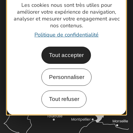
Les cookies nous sont très utiles pour
améliorer votre expérience de navigation,
Contactez-nous !
analyser et mesurer votre engagement avec
Foire aux questions
nos contenus.
Brochures
Politique de confidentialité
Cartoguides et Topoguides
Latitude Gard
Tout accepter
Personnaliser
Tout refuser