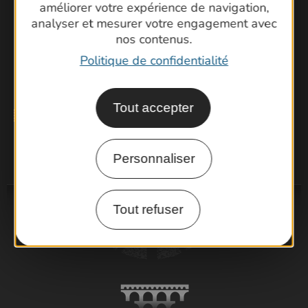
bénéficier d’informations exclusives et profiter
améliorer votre expérience de navigation,
analyser et mesurer votre engagement avec
pleinement de votre séjour dans le Gard.
nos contenus.
Je m'inscris à la newsletter
Politique de confidentialité
Tout accepter
Personnaliser
Tout refuser