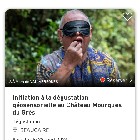
Réserver
À 9 km de VALLABREGUES
Initiation à la dégustation
géosensorielle au Château Mourgues
du Grès
Dégustation
BEAUCAIRE
À partir du 29 août 2026