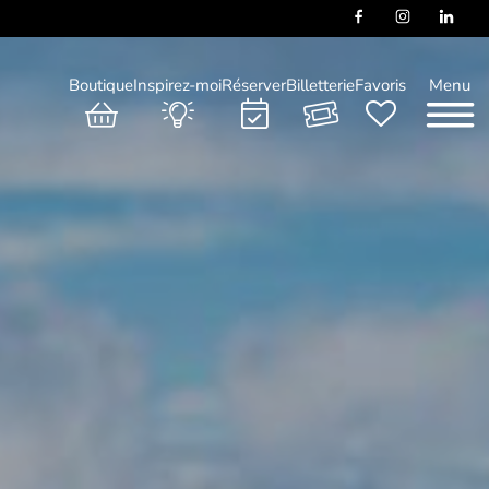
Boutique
Inspirez-moi
Réserver
Billetterie
Favoris
Menu